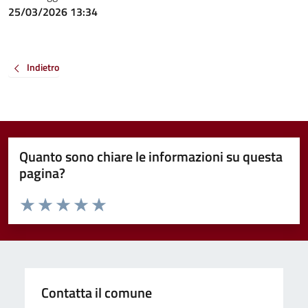
25/03/2026 13:34
Indietro
Quanto sono chiare le informazioni su questa
pagina?
Valuta da 1 a 5 stelle la pagina
Valuta 1 stelle su 5
Valuta 2 stelle su 5
Valuta 3 stelle su 5
Valuta 4 stelle su 5
Valuta 5 stelle su 5
Contatta il comune