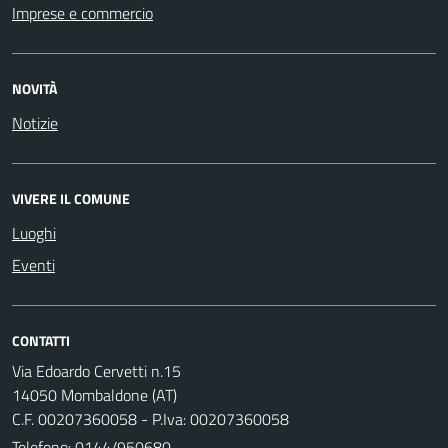
Imprese e commercio
NOVITÀ
Notizie
VIVERE IL COMUNE
Luoghi
Eventi
CONTATTI
Via Edoardo Cervetti n.15
14050 Mombaldone (AT)
C.F. 00207360058 - P.Iva: 00207360058
Telefono:
0144/950680